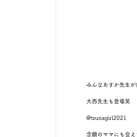
みんなあすか先生が
大西先生も登場笑
@tsunagirl2021
念願のママにも会え