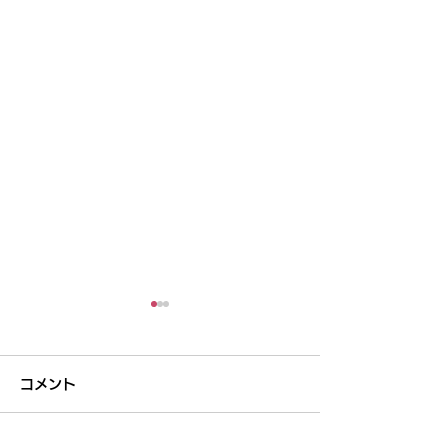
コメント
一息
ユースクリニッ