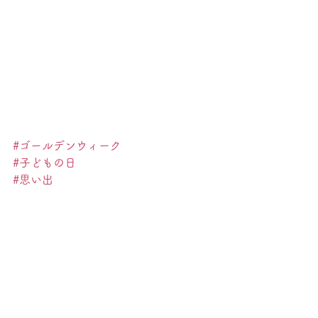
#ゴールデンウィーク
#子どもの日
#思い出
#連休
#がんばろう