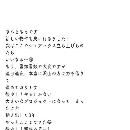
ぎんとももです！
新しい物件も見に行きました！
次はここでシェアハウス立ち上げられ
たら
いいなぁ～😆
もう、書類書類で大変ですが
連日連夜、本当に沢山の方に力を借り
て
進めております！
後少し！やるしかない！
大きいなプロジェクトになってしまっ
たけど
動き出して3年！
やっとここまできた😆
後少し！頑張るぞー⤴️