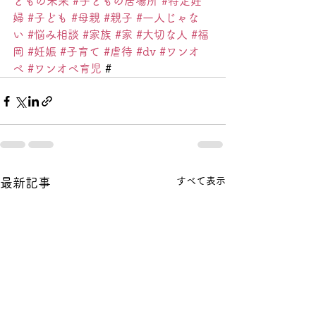
どもの未来
#子どもの居場所
#特定妊
婦
#子ども
#母親
#親子
#一人じゃな
い
#悩み相談
#家族
#家
#大切な人
#福
岡
#妊娠
#子育て
#虐待
#dv
#ワンオ
ペ
#ワンオペ育児
 #
すべて表示
最新記事