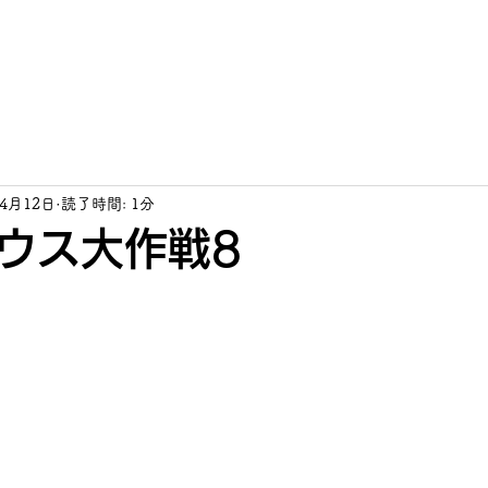
活動理念
事業内容
ブログ
居場所づくり
地域交流
母子シ
年4月12日
読了時間: 1分
ウス大作戦8