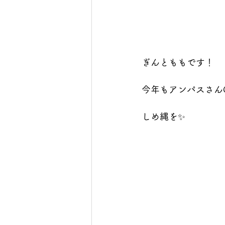
ぎんとももです！
今年もアンパスさん@un
しめ縄を✨