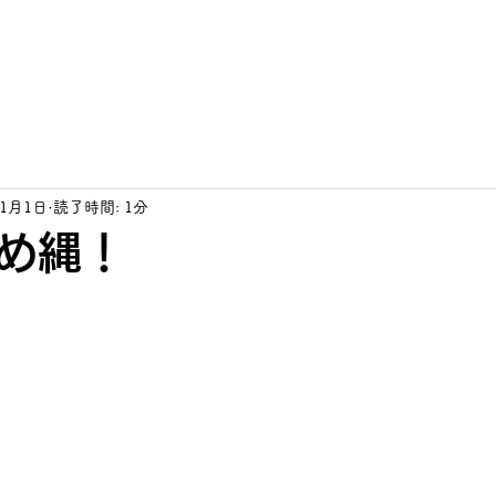
活動理念
事業内容
ブログ
居場所づくり
地域交流
母子シ
年1月1日
読了時間: 1分
め縄！